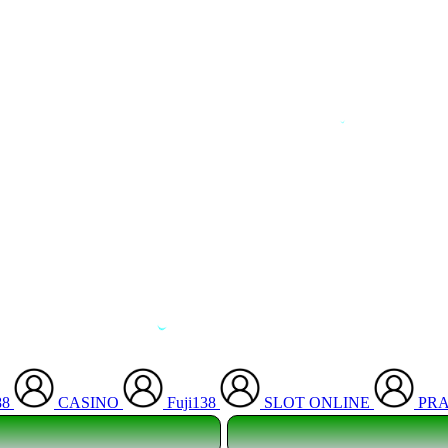
88
CASINO
Fuji138
SLOT ONLINE
PR