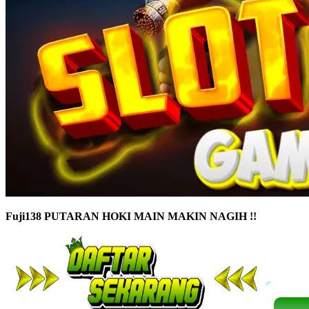
Fuji138 PUTARAN HOKI MAIN MAKIN NAGIH !!