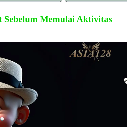
t Sebelum Memulai Aktivitas