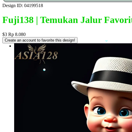
Design ID: 04199518
Fuji138 | Temukan Jalur Favori
$3
Rp 8.080
Create an account to favorite this design!